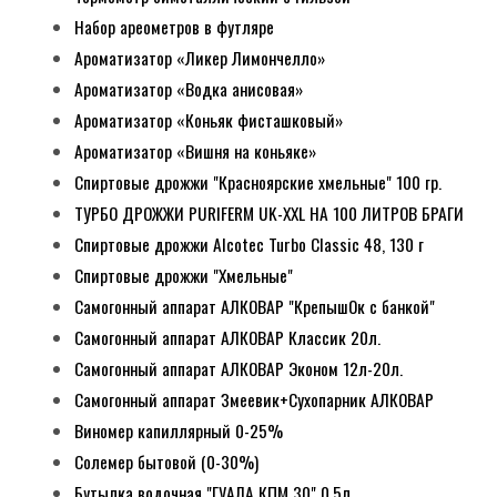
Набор ареометров в футляре
Ароматизатор «Ликер Лимончелло»
Ароматизатор «Водка анисовая»
Ароматизатор «Коньяк фисташковый»
Ароматизатор «Вишня на коньяке»
Спиртовые дрожжи "Красноярские хмельные" 100 гр.
ТУРБО ДРОЖЖИ PURIFERM UK-XXL НА 100 ЛИТРОВ БРАГИ
Спиртовые дрожжи Alcotec Turbo Classic 48, 130 г
Спиртовые дрожжи "Хмельные"
Самогонный аппарат АЛКОВАР "КрепышОк с банкой"
Самогонный аппарат АЛКОВАР Классик 20л.
Самогонный аппарат АЛКОВАР Эконом 12л-20л.
Самогонный аппарат Змеевик+Сухопарник АЛКОВАР
Виномер капиллярный 0-25%
Солемер бытовой (0-30%)
Бутылка водочная "ГУАЛА КПМ 30" 0,5л.