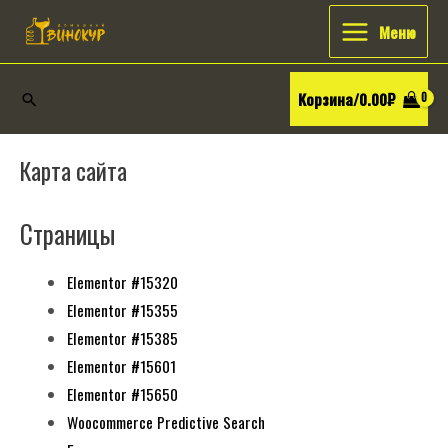
Перейти
Искать:
Main
Меню
к
Menu
содержимому
Корзина/
0.00
₽
Поиск
Карта сайта
Страницы
Elementor #15320
Elementor #15355
Elementor #15385
Elementor #15601
Elementor #15650
Woocommerce Predictive Search