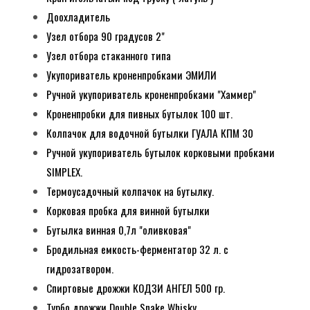
Доохладитель
Узел отбора 90 градусов 2"
Узел отбора стаканного типа
Укупориватель кроненпробками ЭМИЛИ
Ручной укупориватель кроненпробками "Хаммер"
Кроненпробки для пивных бутылок 100 шт.
Колпачок для водочной бутылки ГУАЛА КПМ 30
Ручной укупориватель бутылок корковыми пробками
SIMPLEX.
Термоусадочный колпачок на бутылку.
Корковая пробка для винной бутылки
Бутылка винная 0,7л "оливковая"
Бродильная емкость-ферментатор 32 л. с
гидрозатвором.
Спиртовые дрожжи КОДЗИ АНГЕЛ 500 гр.
Турбо дрожжи Double Snake Whisky