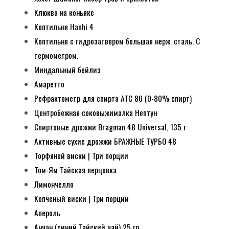
Клюква на коньяке
Коптильня Hanhi 4
Коптильня с гидрозатвором большая нерж. сталь. С
термометром.
Миндальный бейлиз
Амаретто
Рефрактометр для спирта АТС 80 (0-80% спирт)
Центробежная соковыжималка Нептун
Спиртовые дрожжи Bragman 48 Universal, 135 г
Активные сухие дрожжи БРАЖНЫЕ ТУРБО 48
Торфяной виски | Три порции
Том-Ям Тайская перцовка
Лимончелло
Копченый виски | Три порции
Апероль
Анчан (синий Тайский чай) 25 гр.