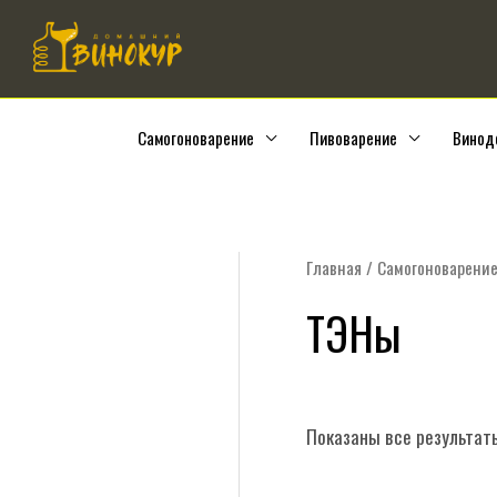
Перейти
к
содержимому
Самогоноварение
Пивоварение
Винод
Главная
/
Самогоноварени
ТЭНы
Показаны все результаты