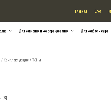
Искать:
Главная
Блог
М
елие
Для копчения и консервирования
Для колбас и сыра
е
/
Комплектующие
/ ТЭНы
 (6)