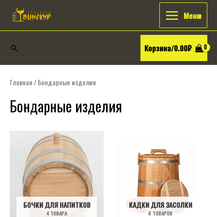
Перейти
Искать:
Main
Меню
к
Menu
содержимому
Корзина/
0.00
₽
Поиск
Главная
/ Бондарные изделия
Бондарные изделия
БОЧКИ ДЛЯ НАПИТКОВ
КАДКИ ДЛЯ ЗАСОЛКИ
4 ТОВАРА
6 ТОВАРОВ