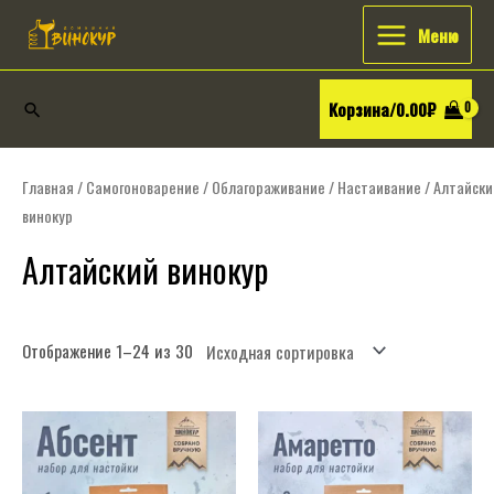
Перейти
Искать:
Main
Меню
к
Menu
содержимому
Корзина/
0.00
₽
Поиск
Главная
/
Самогоноварение
/
Облагораживание
/
Настаивание
/ Алтайски
винокур
Алтайский винокур
Отображение 1–24 из 30