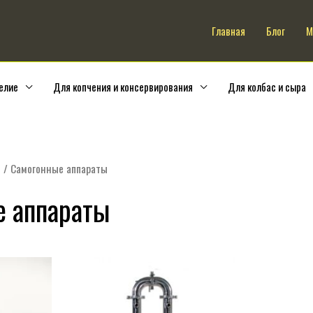
Искать:
Главная
Блог
М
елие
Для копчения и консервирования
Для колбас и сыра
е
/ Самогонные аппараты
е аппараты