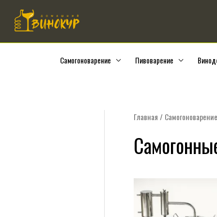
Перейти
к
содержимому
Самогоноварение
Пивоварение
Винод
Главная
/
Самогоноварени
Самогонны