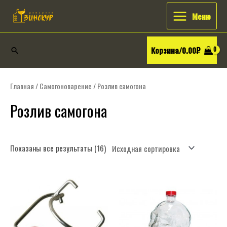
Перейти
Искать:
Main
Меню
к
Menu
содержимому
Корзина/
0.00
₽
Поиск
Главная
/
Самогоноварение
/ Розлив самогона
Розлив самогона
Показаны все результаты (16)