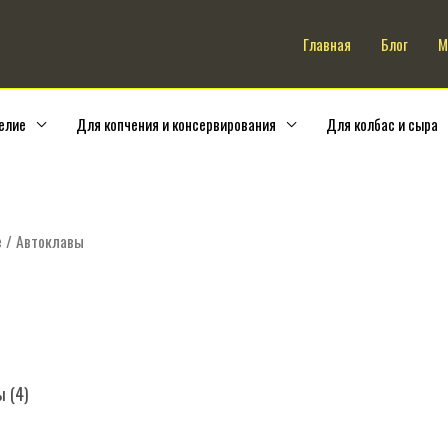
Искать:
Главная
Блог
М
елие
Для копчения и консервирования
Для колбас и сыра
е
/ Автоклавы
 (4)