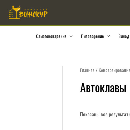
Перейти
к
содержимому
Самогоноварение
Пивоварение
Винод
Главная
/
Консервировани
Автоклавы
Показаны все результаты