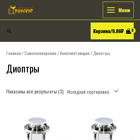
Перейти
Искать:
Main
Меню
к
Menu
содержимому
Корзина/
0.00
₽
Поиск
Главная
/
Самогоноварение
/
Комплектующие
/ Диоптры
Диоптры
Показаны все результаты (3)