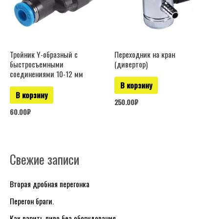
Тройник Y-образный с
Переходник на кран
быстросъемными
(дивертор)
соединениями 10-12 мм
В корзину
В корзину
250.00
₽
60.00
₽
Свежие записи
Р
у
Вторая дробная перегонка
б
Перегон браги.
р
и
Как варить пиво без оборудования