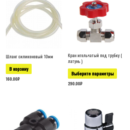
товар
имеет
нескол
вариац
Опции
можно
выбрат
Кран игольчатый под трубку (
Шланг силиконовый 10мм
латунь )
на
В корзину
страни
Выберите параметры
товара.
160.00
₽
290.00
₽