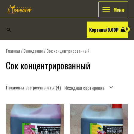
Перейти
Искать:
Main
Меню
к
Menu
содержимому
Корзина/
0.00
₽
Поиск
Главная
/
Виноделие
/ Сок концентрированный
Сок концентрированный
Показаны все результаты (4)