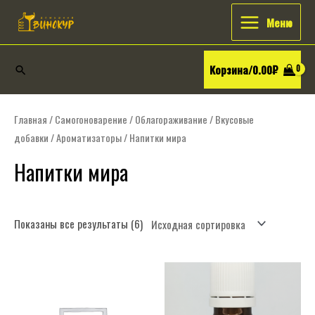
Перейти
Искать:
Main
Меню
к
Menu
содержимому
Корзина/
0.00
₽
Поиск
Главная
/
Самогоноварение
/
Облагораживание
/
Вкусовые
добавки
/
Ароматизаторы
/ Напитки мира
Напитки мира
Показаны все результаты (6)