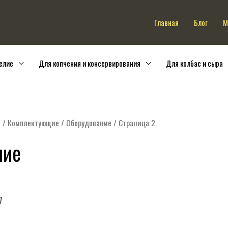
Искать:
Главная
Блог
М
елие
Для копчения и консервирования
Для колбас и сыра
е
/
Комплектующие
/
Оборудование
/ Страница 2
ние
7