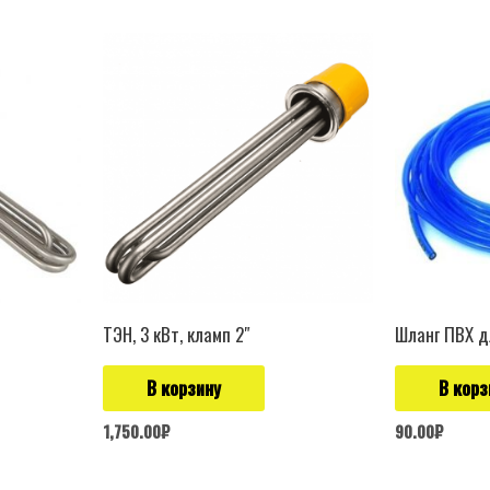
ТЭН, 3 кВт, кламп 2″
Шланг ПВХ д
В корзину
В корз
1,750.00
₽
90.00
₽