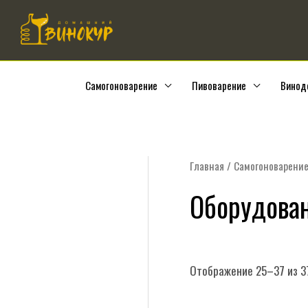
Перейти
к
содержимому
Самогоноварение
Пивоварение
Винод
Главная
/
Самогоноварени
Оборудова
Отображение 25–37 из 3