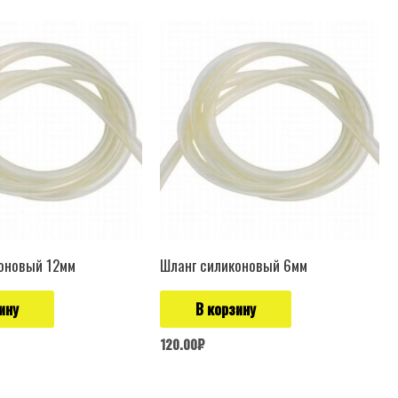
оновый 12мм
Шланг силиконовый 6мм
ину
В корзину
120.00
₽