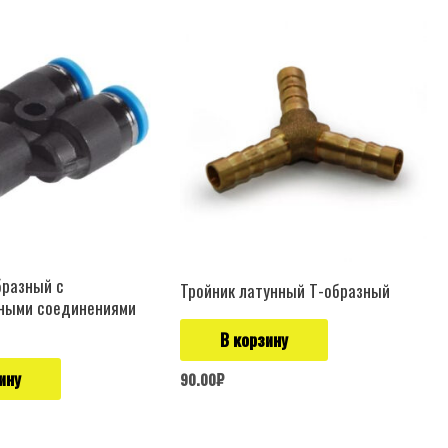
бразный с
Тройник латунный Т-образный
ными соединениями
В корзину
ину
90.00
₽