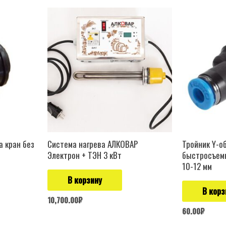
а кран без
Система нагрева АЛКОВАР
Тройник Y-о
Электрон + ТЭН 3 кВт
быстросъем
10-12 мм
В корзину
В корз
10,700.00
₽
60.00
₽