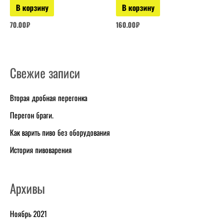
В корзину
В корзину
70.00
₽
160.00
₽
Свежие записи
Р
у
Вторая дробная перегонка
б
Перегон браги.
р
и
Как варить пиво без оборудования
к
История пивоварения
и
Архивы
Ноябрь 2021