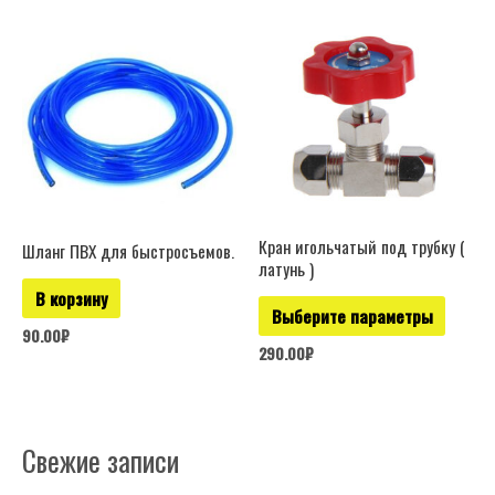
Этот
товар
имеет
нескол
вариац
Опции
можно
выбрат
Кран игольчатый под трубку (
Шланг ПВХ для быстросъемов.
латунь )
на
В корзину
страни
Выберите параметры
товара.
90.00
₽
290.00
₽
Свежие записи
Р
у