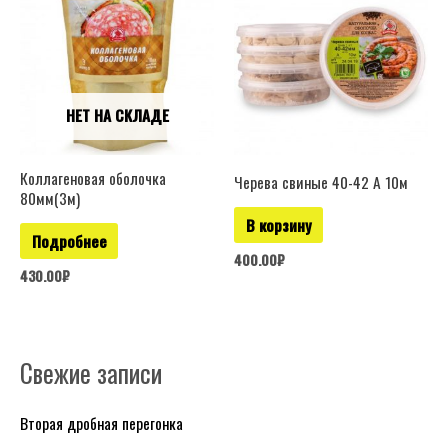
НЕТ НА СКЛАДЕ
Коллагеновая оболочка
Черева свиные 40-42 А 10м
80мм(3м)
В корзину
Подробнее
400.00
₽
430.00
₽
Свежие записи
Р
у
Вторая дробная перегонка
б