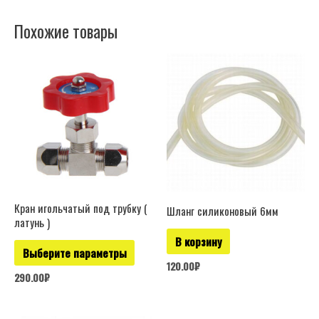
Похожие товары
Этот
товар
имеет
несколько
вариаций.
Опции
можно
выбрать
Кран игольчатый под трубку (
Шланг силиконовый 6мм
латунь )
на
В корзину
странице
Выберите параметры
товара.
120.00
₽
290.00
₽