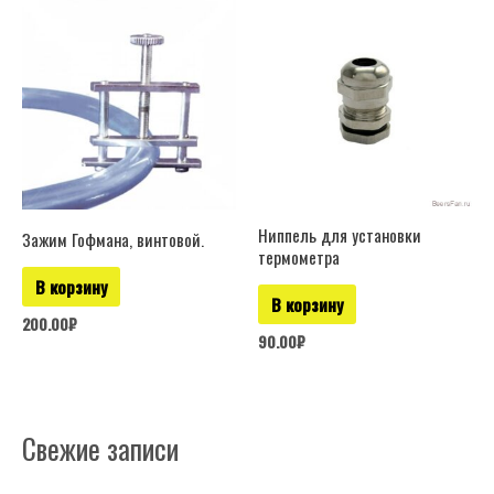
Ниппель для установки
Зажим Гофмана, винтовой.
термометра
В корзину
В корзину
200.00
₽
90.00
₽
Свежие записи
Р
у