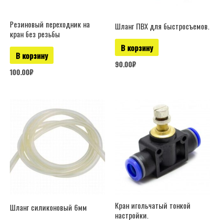
Резиновый переходник на
Шланг ПВХ для быстросъемов.
кран без резьбы
В корзину
В корзину
90.00
₽
100.00
₽
Этот
товар
имеет
нескол
вариац
Опции
можно
выбрат
Кран игольчатый тонкой
Шланг силиконовый 6мм
настройки.
на