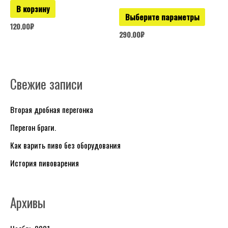
В корзину
страни
Выберите параметры
товара.
120.00
₽
290.00
₽
Свежие записи
Р
у
Вторая дробная перегонка
б
Перегон браги.
р
и
Как варить пиво без оборудования
к
История пивоварения
и
Архивы