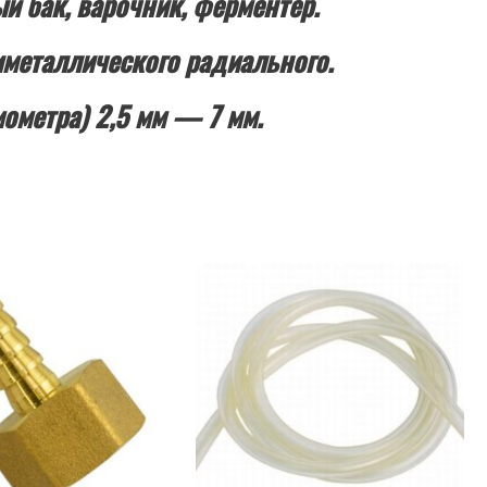
й бак, варочник, ферментер.
иметаллического радиального.
ометра) 2,5 мм — 7 мм.