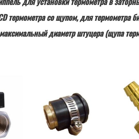
пель для установки термометра в заторны
D термометра со щупом, для термометра б
аксимальный диаметр штуцера (щупа терм