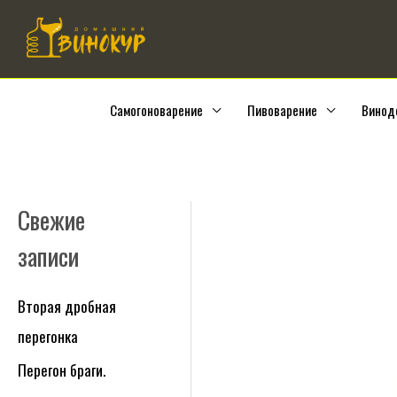
Перейти
к
содержимому
Самогоноварение
Пивоварение
Винод
Свежие
Р
у
записи
б
р
Вторая дробная
и
перегонка
к
Перегон браги.
и